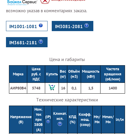
возможно указав в комментариях заказа.
IM1001-1081
IM3081-2081
IM3681-2181
Цена и габариты
Цена
Частота
Вес
Объём
Мощность
Марка
руб. с
Купить
вращения
(кг)
(м3)
(кВт)
НДС
(об/мин)
АИР80В4
5748
16
0,1
1,5
1400
Технические характеристики
Ном.
Климат.
ток
Коэфф.
Напряжение
(IP)
КПД
Мп/
Мmax/
исп.
при
мощ.
lп/lн
(В)
(%)
Мн
Мн
380В
(cosφ)
(А)