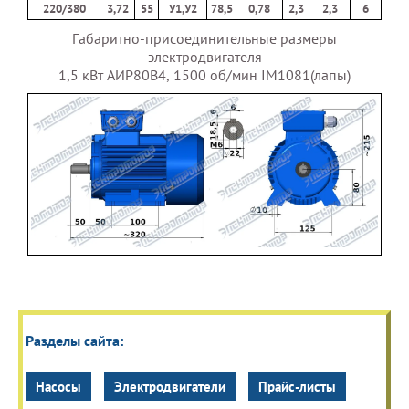
220/380
3,72
55
У1,У2
78,5
0,78
2,3
2,3
6
Габаритно-присоединительные размеры
электродвигателя
1,5 кВт АИР80В4, 1500 об/мин IM1081(лапы)
Разделы сайта:
Насосы
Электродвигатели
Прайс-листы